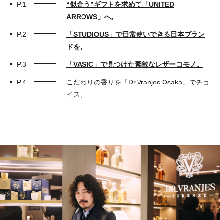
P.1
“似合う”ギフトを求めて「UNITED
ARROWS」へ。
P.2
「STUDIOUS」で日常使いできる日本ブラン
ドを。
P.3
「VASIC」で見つけた素敵なレザーコモノ。
P.4
こだわりの香りを「Dr.Vranjes Osaka」でチョ
イス。