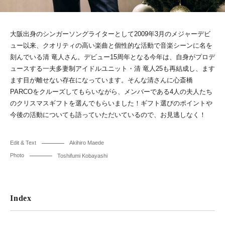
大阪出身のシンガーソングライターとして2009年3月のメジャーデビ
ュー以来、クオリティの高い楽曲と個性的な活動で音楽シーンに名を
刻んでいる清 竜人さん。デビュー15周年となる今年は、自身がプロデ
ュースする一夫多妻制アイドルユニット・清 竜人25も再結成し、ます
ます目が離せない存在になっています。そんな清さんに心斎橋
PARCOをクルーズしてもらいながら、メンバーである4人の夫人たち
のクリスマスギフトを選んでもらいました！ギフト選びのポイントや
今後の活動についても語っていただいているので、お見逃しなく！
Edit & Text
Akihiro Maede
Photo
Toshifumi Kobayashi
Index