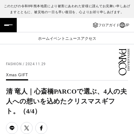
このたびの令和8年熊本地震により被害にあわれた皆様に謹んでお見舞い申しあげ
ますとともに、被災地の一日も早い復旧を、心よりお祈り申しあげます。
フロアガイド
ENGLISH
フロアガイド
JP
施設案内・アクセス
繁体字
ホーム
イベント
ニュース
アクセス
イベント・ポップアップ
簡体字
ニュース
한국어
FASHION / 2024.11.29
Xmas GIFT
レストラン・カフェ
ภาษาไทย
清 竜人｜心斎橋PARCOで選ぶ、4人の夫
TAX FREE
日本語
人への想いを込めたクリスマスギフ
ト。
（4/4）
PARCOメンバーズ
JP