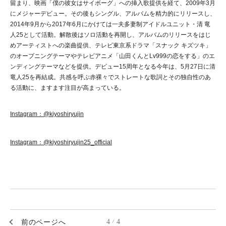
留まり、映画「僕の彼女はサイボーグ」への挿入歌提供を経て、2009年3月
にメジャーデビュー。その後もシングル、アルバムを精力的にリリースし、
2014年9月から2017年6月にかけては一夫多妻制アイドルユニット・清 竜
人25として活動。解散後はソロ活動を再開し、アルバムのリリースをはじ
めアーティストへの楽曲提供、テレビ東京系ドラマ「スナック キズツキ」
のオープニングテーマやテレビアニメ「山田くんとLv999の恋をする」のエ
ンディングテーマなどを提供。デビュー15周年となる今年は、5月27日に清
竜人25を再結成。共感を呼ぶ赤裸々でストレートな歌詞とその独自性のあ
る活動に、ますます注目が高まっている。
Instagram：@kiyoshiryujin
Instagram：@kiyoshiryujin25_official
前のページへ
4
4
/