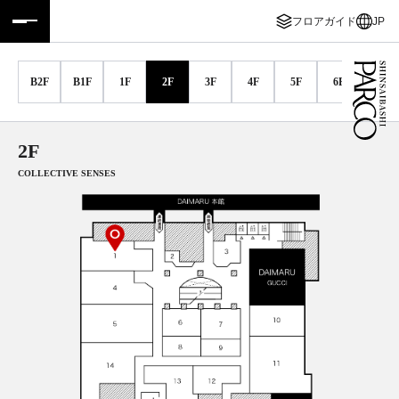
フロアガイド
JP
フロアガイド
ENGLISH
B2F
B1F
1F
2F
3F
4F
5F
6F
7F
施設案内・アクセス
繁体字
イベント・ポップアップ
簡体字
2F
COLLECTIVE SENSES
ニュース
한국어
レストラン・カフェ
ภาษาไทย
TAX FREE
日本語
PARCOメンバーズ
JP