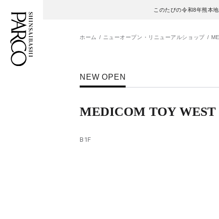
このたびの令和8年熊本
ホーム
ニューオープン・リニューアルショップ
ME
フロアガイド
ENGLISH
NEW OPEN
施設案内・アクセス
繁体字
MEDICOM TOY WEST
イベント・ポップアップ
簡体字
B1F
ニュース
한국어
レストラン・カフェ
ภาษาไทย
TAX FREE
日本語