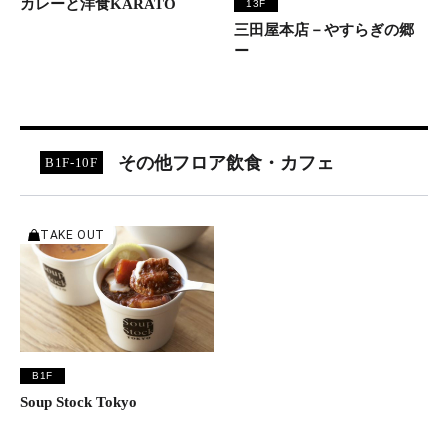
カレーと洋食KARATO
13F
三田屋本店－やすらぎの郷
ー
その他フロア飲食・カフェ
B1F-10F
B1F
Soup Stock Tokyo