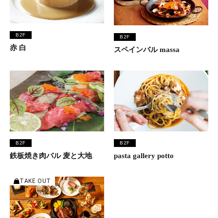
B2F
B2F
赤 白
スペインバル massa
B2F
B2F
鉄板焼き肉バル 麦と大地
pasta gallery potto