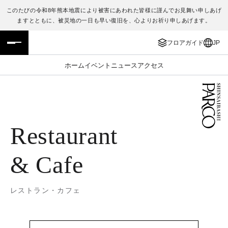
このたびの令和8年熊本地震により被害にあわれた皆様に謹んでお見舞い申しあげ
ますとともに、被災地の一日も早い復旧を、心よりお祈り申しあげます。
フロアガイド
ENGLISH
フロアガイド
JP
施設案内・アクセス
繁体字
ホーム
イベント
ニュース
アクセス
イベント・ポップアップ
簡体字
ニュース
한국어
Restaurant
レストラン・カフェ
ภาษาไทย
TAX FREE
日本語
& Cafe
PARCOメンバーズ
レストラン・カフェ
JP