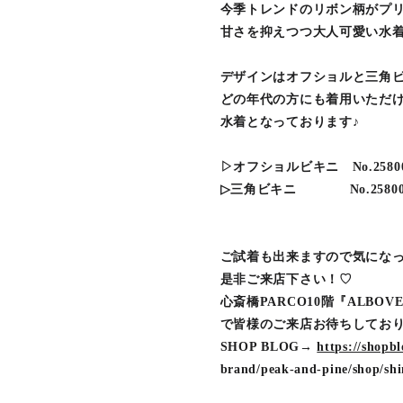
今季トレンドのリボン柄がプ
甘さを抑えつつ大人可愛い水
デザインはオフショルと三角ビ
どの年代の方にも着用いただ
水着となっております♪
▷オフショルビキニ No.258005 
▷三角ビキニ No.258006 ¥
ご試着も出来ますので気にな
是非ご来店下さい！♡
心斎橋PARCO10階『ALBOVE
で皆様のご来店お待ちしてお
SHOP BLOG→
https://shopb
brand/peak-and-pine/shop/shi