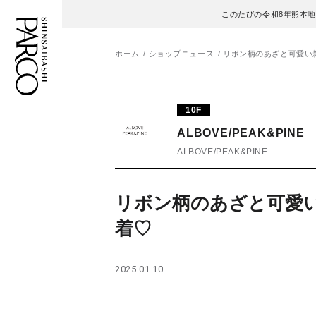
このたびの令和8年熊本
ホーム
ショップニュース
リボン柄のあざと可愛い
フロアガイド
ENGLISH
10F
ALBOVE/PEAK&PINE
施設案内・アクセス
繁体字
ALBOVE/PEAK&PINE
イベント・ポップアップ
簡体字
リボン柄のあざと可愛
ニュース
한국어
着♡
レストラン・カフェ
ภาษาไทย
2025.01.10
TAX FREE
日本語