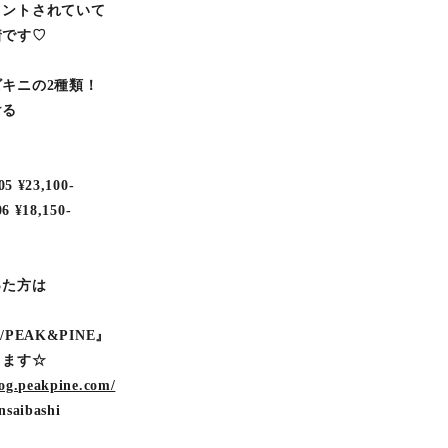
リントされていて
着です♡
キニの2種類！
ける
¥23,100-
18,150-
った方は
/PEAK&PINE』
ります☆
log.peakpine.com/
nsaibashi