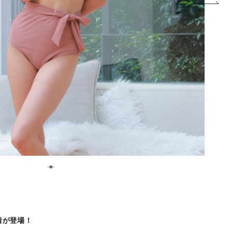
2
1
3
着が登場！