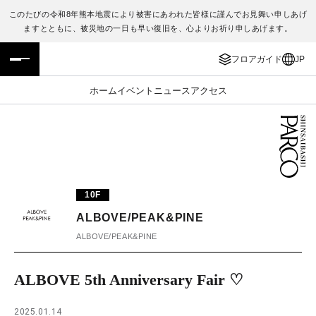
このたびの令和8年熊本地震により被害にあわれた皆様に謹んでお見舞い申しあげ
ますとともに、被災地の一日も早い復旧を、心よりお祈り申しあげます。
フロアガイド
ENGLISH
フロアガイド
JP
施設案内・アクセス
繁体字
ホーム
イベント
ニュース
アクセス
イベント・ポップアップ
簡体字
ニュース
한국어
レストラン・カフェ
ภาษาไทย
10F
TAX FREE
日本語
ALBOVE/PEAK&PINE
ALBOVE/PEAK&PINE
PARCOメンバーズ
ALBOVE 5th Anniversary Fair ♡
JP
2025.01.14