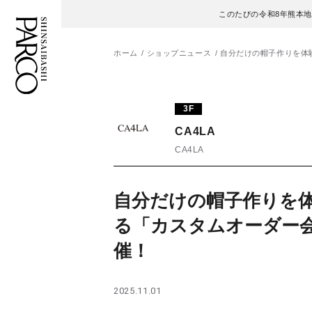
このたびの令和8年熊本
ホーム
ショップニュース
自分だけの帽子作りを体
フロアガイド
ENGLISH
3F
CA4LA
施設案内・アクセス
繁体字
CA4LA
イベント・ポップアップ
簡体字
自分だけの帽子作りを
ニュース
한국어
る「カスタムオーダー
レストラン・カフェ
ภาษาไทย
催！
TAX FREE
日本語
2025.11.01