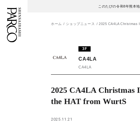
このたびの令和8年熊本
ホーム
ショップニュース
2025 CA4LA Christmas 
フロアガイド
ENGLISH
3F
CA4LA
施設案内・アクセス
繁体字
CA4LA
イベント・ポップアップ
簡体字
2025 CA4LA Christmas 
ニュース
한국어
the HAT from WurtS
レストラン・カフェ
ภาษาไทย
2025.11.21
TAX FREE
日本語