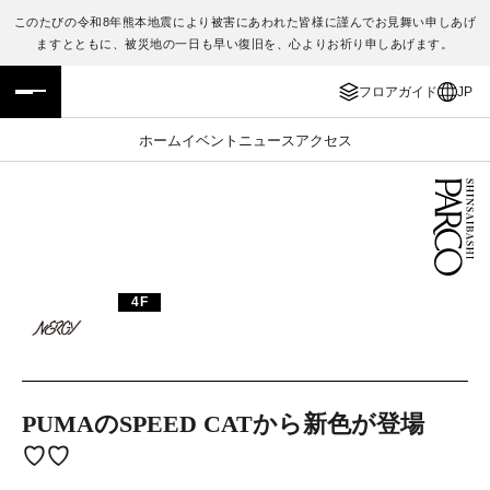
このたびの令和8年熊本地震により被害にあわれた皆様に謹んでお見舞い申しあげ
ますとともに、被災地の一日も早い復旧を、心よりお祈り申しあげます。
フロアガイド
ENGLISH
フロアガイド
JP
施設案内・アクセス
繁体字
ホーム
イベント
ニュース
アクセス
イベント・ポップアップ
簡体字
ニュース
한국어
レストラン・カフェ
ภาษาไทย
4F
TAX FREE
日本語
PARCOメンバーズ
PUMAのSPEED CATから新色が登場
♡♡
JP