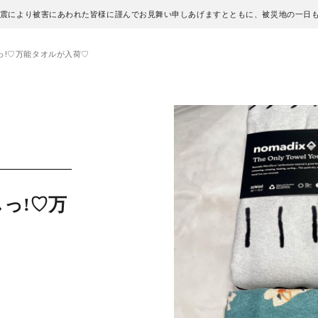
地震により被害にあわれた皆様に謹んでお見舞い申しあげますとともに、被災地の一日
っ!♡万能タオルが入荷♡
っ!♡万