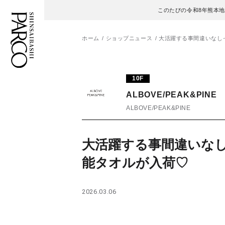
このたびの令和8年熊本
ホーム
ショップニュース
大活躍する事間違いなし
フロアガイド
ENGLISH
10F
ALBOVE/PEAK&PINE
施設案内・アクセス
繁体字
ALBOVE/PEAK&PINE
イベント・ポップアップ
簡体字
大活躍する事間違いなし
ニュース
한국어
能タオルが入荷♡
レストラン・カフェ
ภาษาไทย
2026.03.06
TAX FREE
日本語