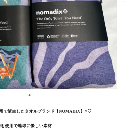
2
1
州で誕生したタオルブランド【NOMADIX】//♡
維を使用で地球に優しい素材