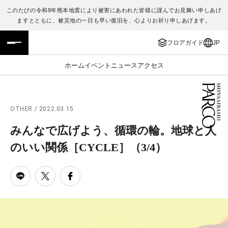
このたびの令和8年熊本地震により被害にあわれた皆様に謹んでお見舞い申しあげ
ますとともに、被災地の一日も早い復旧を、心よりお祈り申しあげます。
フロアガイド
ENGLISH
フロアガイド
JP
施設案内・アクセス
繁体字
ホーム
イベント
ニュース
アクセス
イベント・ポップアップ
簡体字
ニュース
한국어
OTHER / 2022.03.15
みんなで広げよう、循環の輪。地球と人
レストラン・カフェ
ภาษาไทย
のいい関係［CYCLE］
（3/4）
TAX FREE
日本語
PARCOメンバーズ
JP