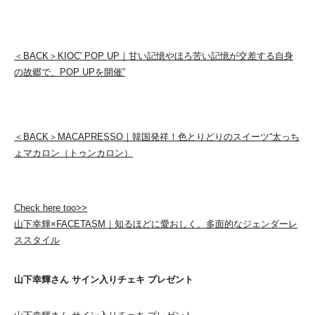
＜BACK＞KIOC' POP UP｜甘い記憶やほろ苦い記憶が交差する自身
の故郷で、POP UPを開催”
＜BACK＞MACAPRESSO｜韓国発祥！色とりどりのスイーツ“太っち
ょマカロン（トゥンカロン）
Check here too>>
山下幸輝×FACETASM｜知るほどに愛おしく、多面的なジェンダーレ
ススタイル
山下幸輝さん サイン入りチェキ プレゼント