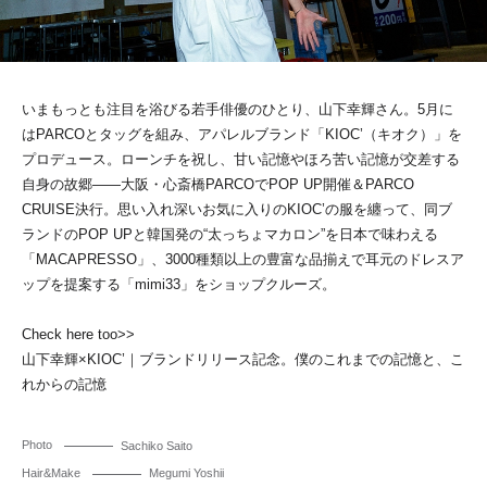
いまもっとも注目を浴びる若手俳優のひとり、山下幸輝さん。5月に
はPARCOとタッグを組み、アパレルブランド「KIOC’（キオク）」を
プロデュース。ローンチを祝し、甘い記憶やほろ苦い記憶が交差する
自身の故郷――大阪・心斎橋PARCOでPOP UP開催＆PARCO
CRUISE決行。思い入れ深いお気に入りのKIOC’の服を纏って、同ブ
ランドのPOP UPと韓国発の“太っちょマカロン”を日本で味わえる
「MACAPRESSO」、3000種類以上の豊富な品揃えで耳元のドレスア
ップを提案する「mimi33」をショップクルーズ。
Check here too>>
山下幸輝×KIOC’｜ブランドリリース記念。僕のこれまでの記憶と、こ
れからの記憶
Photo
Sachiko Saito
Hair&Make
Megumi Yoshii