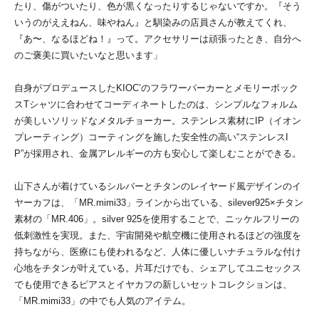
たり、傷がついたり、色が黒くなったりするじゃないですか。『そう
いうのがええねん、味やねん』と馴染みの店員さんが教えてくれ、
『あ〜、なるほどね！』って。アクセサリーは頑張ったとき、自分へ
のご褒美に買いたいなと思います」
自身がプロデュースしたKIOC’のフラワーパーカーとメモリーボック
スTシャツに合わせてコーディネートしたのは、シンプルなフォルム
が美しいソリッドなメタルチョーカー。ステンレス素材にIP（イオン
プレーティング）コーティングを施した安全性の高い“ステンレスI
P”が採用され、金属アレルギーの方も安心して楽しむことができる。
山下さんが着けているシルバーとチタンのレイヤード風デザインのイ
ヤーカフは、「MR.mimi33」ラインから出ている、silever925×チタン
素材の「MR.406」。silver 925を使用することで、ニッケルフリーの
低刺激性を実現。また、宇宙開発や航空機に使用されるほどの強度を
持ちながら、医療にも使われるなど、人体に優しいナチュラルな付け
心地をチタンが叶えている。片耳だけでも、シェアしてユニセックス
でも使用できるピアスとイヤカフの新しいセットコレクションは、
「MR.mimi33」の中でも人気のアイテム。