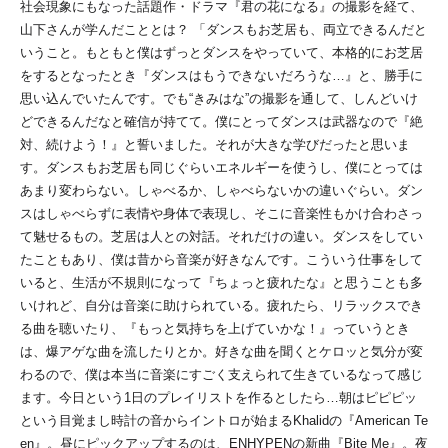
社会現象にもなった話題作・ドラマ『君の花になる』の撮影を経て、
山下さんが学んだこととは？ 「ダンスもお芝居も、両立できるんだと
いうこと。もともと僕はずっとダンスをやっていて、本格的にお芝居
をするとなったとき『ダンスはもうできないだろうな…』と、勝手に
思い込んでいたんです。でも“きみはな”の撮影を通して、しんどいけ
どできるんだなと確信が持てて。僕にとってダンスは武器なので『絶
対、続けよう！』と誓いました。それが大きな学びだったと思いま
す。ダンスもお芝居も同じぐらいエネルギーを使うし、僕にとっては
あまり変わらない。しゃべるか、しゃべらないかの違いぐらい。ダン
スはしゃべらずに表情や身体で表現し、そこに音楽性もかけ合わさっ
て魅せるもの。芝居は人との対話。それだけの違い。ダンスをしてい
たこともあり、僕は昔から音楽が好きなんです。こういう仕事をして
いると、生活が不規則になって『ちょっと疲れたな』と思うことも多
いけれど、自分は音楽に助けられている。疲れたら、リラックスでき
る曲を聴いたり、『もっと気持ちを上げていかな！』っていうとき
は、爆アゲな曲を流したりとか。好きな曲を聞くとケロッと気分が変
わるので、僕は本当に音楽にすごく支えられて生きているなって感じ
ます。今日という1日のプレイリストを作るとしたら…朝はピピピッ
という目覚まし時計の音からイントロが始まるKhalidの『American Te
en』。昼にピックアップするのは、ENHYPENの新曲『Bite Me』。夜