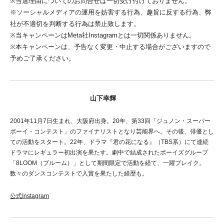
※当選理由についてのお問合せは一切受け付けておりません。
※ソーシャルメディアの運用を妨害する行為、趣旨に反する行為、弊
社が不適切を判断する行為は禁止致します。
※当キャンペーンはMeta社Instagramとは一切関係ありません。
※本キャンペーンは、予告なく変更・中止する場合がございますので
予めご了承ください。
山下幸輝
2001年11月7日生まれ、大阪府出身。20年、第33回「ジュノン・スーパー
ボーイ・コンテスト」のファイナリストとなり芸能界へ。その後、俳優とし
ての活動をスタート。22年、ドラマ『君の花になる』（TBS系）にて連続
ドラマにレギュラー初出演を果たす。劇中で結成されたボーイズグループ
「8LOOM（ブルーム）」として期間限定で活動を経て、一躍ブレイク。
数々のダンスコンテストで入賞を果たした経歴も。
公式Instagram