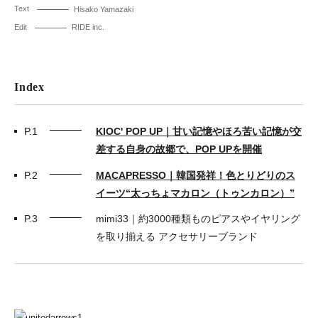
Text
Hisako Yamazaki
Edit
RIDE inc.
Index
P.1
KIOC' POP UP｜甘い記憶やほろ苦い記憶が交
差する自身の故郷で、POP UPを開催
P.2
MACAPRESSO｜韓国発祥！色とりどりのス
イーツ“太っちょマカロン（トゥンカロン）”
P.3
mimi33｜約3000種類ものピアスやイヤリング
を取り揃える アクセサリーブランド