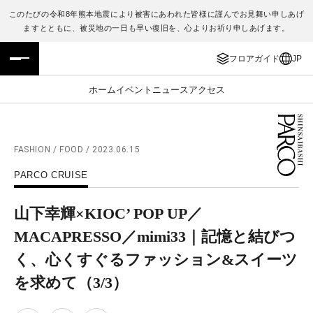
このたびの令和8年熊本地震により被害にあわれた皆様に謹んでお見舞い申しあげ
ますとともに、被災地の一日も早い復旧を、心よりお祈り申しあげます。
フロアガイド
ENGLISH
フロアガイド
JP
施設案内・アクセス
繁体字
ホーム
イベント
ニュース
アクセス
イベント・ポップアップ
簡体字
ニュース
한국어
FASHION / FOOD / 2023.06.15
PARCO CRUISE
レストラン・カフェ
ภาษาไทย
山下幸輝×KIOC’ POP UP／
TAX FREE
日本語
MACAPRESSO／mimi33｜記憶と結びつ
く、心くすぐるファッション&スイーツ
PARCOメンバーズ
を求めて
（3/3）
JP