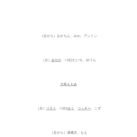
（左から）おかちん、みわ、アントン
（左）
あやか
/ (右)たいち、ゆうら
大島ももあ
（左）
リキト
/ (右)
ゆう
、
つっきー
、こず
（左から）漣健次、もえ