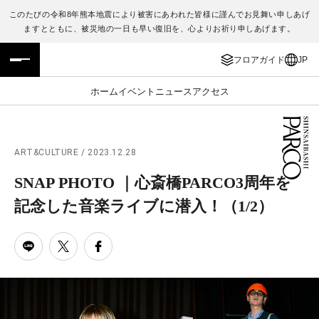
このたびの令和8年熊本地震により被害にあわれた皆様に謹んでお見舞い申しあげ
ますとともに、被災地の一日も早い復旧を、心よりお祈り申しあげます。
フロアガイド
ENGLISH
フロアガイド
JP
施設案内・アクセス
繁体字
ホーム
イベント
ニュース
アクセス
イベント・ポップアップ
簡体字
ニュース
한국어
ART&CULTURE / 2023.12.28
SNAP PHOTO ｜心斎橋PARCO3周年を
レストラン・カフェ
ภาษาไทย
記念した音楽ライブに潜入！
（1/2）
TAX FREE
日本語
PARCOメンバーズ
JP