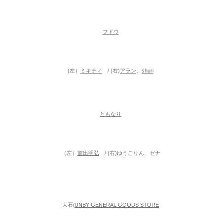
フドウ
(左）
ミキティ
/ (右)
アラン
、
shuri
ともなり
（左）
前出明弘
/ (右)ゆうこりん、ゼナ
大石/
UNBY GENERAL GOODS STORE