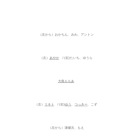
（左から）おかちん、みわ、アントン
（左）
あやか
/ (右)たいち、ゆうら
大島ももあ
（左）
リキト
/ (右)
ゆう
、
つっきー
、こず
（左から）漣健次、もえ