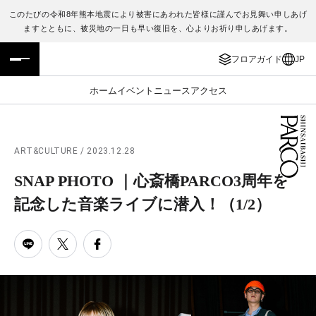
このたびの令和8年熊本地震により被害にあわれた皆様に謹んでお見舞い申しあげ
ますとともに、被災地の一日も早い復旧を、心よりお祈り申しあげます。
フロアガイド
ENGLISH
フロアガイド
JP
施設案内・アクセス
繁体字
ホーム
イベント
ニュース
アクセス
イベント・ポップアップ
簡体字
ニュース
한국어
ART&CULTURE / 2023.12.28
SNAP PHOTO ｜心斎橋PARCO3周年を
レストラン・カフェ
ภาษาไทย
記念した音楽ライブに潜入！
（1/2）
TAX FREE
日本語
PARCOメンバーズ
JP