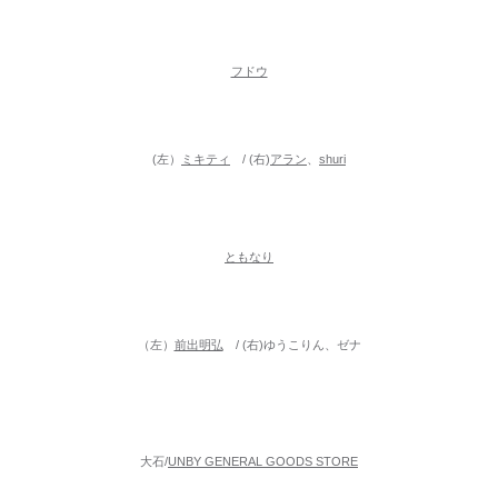
フドウ
(左）
ミキティ
/ (右)
アラン
、
shuri
ともなり
（左）
前出明弘
/ (右)ゆうこりん、ゼナ
大石/
UNBY GENERAL GOODS STORE