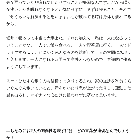
身が弱っていたり疲れていたりすることが要因なんです。だから眠り
が浅いとか夜眠れなくなるとか気にせずに、まずは寝ること。それで
半分くらいは解決すると思います。心が疲れてる時は身体も疲れてる
から。
堀井：寝るって本当に大事よね。それに加えて、私は一人になるって
いうことかな。一人でご飯を食べる、一人で喫茶店に行く、一人でド
ライブする……。とにかく色んなものを遮断して一人の空間にスポッ
と入ります。一人になれる時間って意外と少ないので、意識的に作る
ようにしています。
スー：ひたすら歩くのも結構すっきりするよね。家の近所を30分くら
いぐんぐん歩いていると、汗をかいたり息が上がったりして運動した
感も出るし、マイナスな心だけに捉われずに済むと思います。
―ちなみにお2人の関係性を表すには、どの言葉が適切なんでしょう
か？