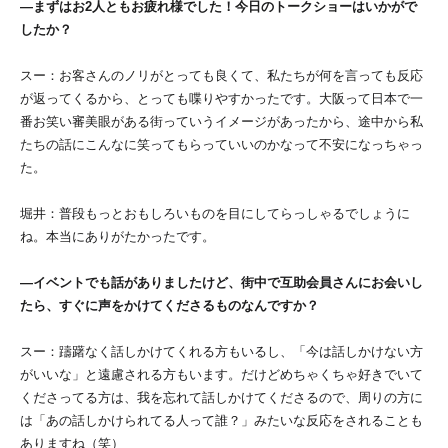
―まずはお2人ともお疲れ様でした！今日のトークショーはいかがで
したか？
スー：お客さんのノリがとっても良くて、私たちが何を言っても反応
が返ってくるから、とっても喋りやすかったです。大阪って日本で一
番お笑い審美眼がある街っていうイメージがあったから、途中から私
たちの話にこんなに笑ってもらっていいのかなって不安になっちゃっ
た。
堀井：普段もっとおもしろいものを目にしてらっしゃるでしょうに
ね。本当にありがたかったです。
―イベントでも話がありましたけど、街中で互助会員さんにお会いし
たら、すぐに声をかけてくださるものなんですか？
スー：躊躇なく話しかけてくれる方もいるし、「今は話しかけない方
がいいな」と遠慮される方もいます。だけどめちゃくちゃ好きでいて
くださってる方は、我を忘れて話しかけてくださるので、周りの方に
は「あの話しかけられてる人って誰？」みたいな反応をされることも
ありますね（笑）