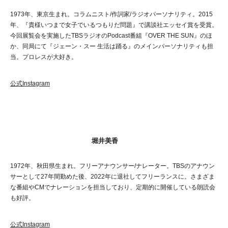
1973年、東京生まれ。コラムニスト/作詞家/ラジオパーソナリティ。2015
年、『貴様いつまで女子でいるつもりだ問題』で講談社エッセイ賞を受賞。
今回展覧会を実施したTBSラジオのPodcast番組『OVER THE SUN』のほ
か、同局にて『ジェーン・スー 生活は踊る』のメインパーソナリティも担
当。プロレスが大好き。
公式Instagram
堀井美香
1972年、秋田県生まれ。フリーアナウンサー/ナレーター。TBSのアナウン
サーとして27年間勤めた後、2022年に退社してフリーランスに。さまざま
な番組やCMでナレーションを担当しており、定期的に開催している朗読会
も好評。
公式Instagram