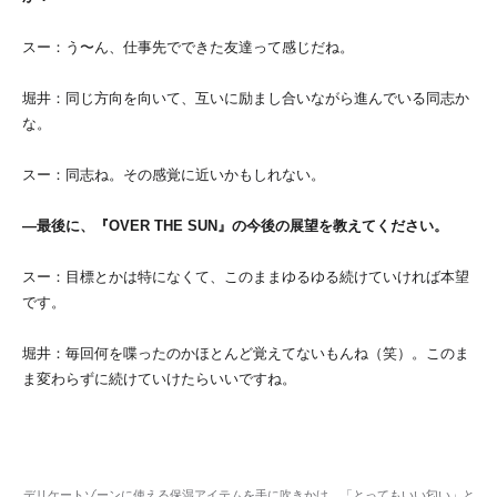
スー：う〜ん、仕事先でできた友達って感じだね。
堀井：同じ方向を向いて、互いに励まし合いながら進んでいる同志か
な。
スー：同志ね。その感覚に近いかもしれない。
―最後に、『OVER THE SUN』の今後の展望を教えてください。
スー：目標とかは特になくて、このままゆるゆる続けていければ本望
です。
堀井：毎回何を喋ったのかほとんど覚えてないもんね（笑）。このま
ま変わらずに続けていけたらいいですね。
デリケートゾーンに使える保湿アイテムを手に吹きかけ、「とってもいい匂い」と