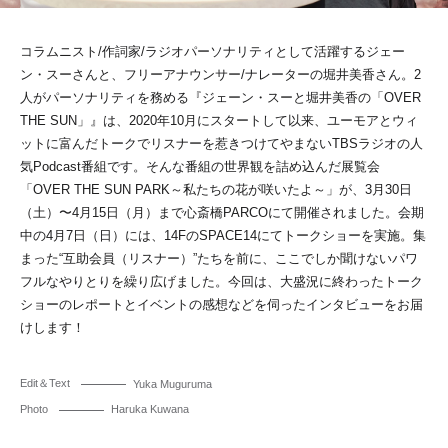
コラムニスト/作詞家/ラジオパーソナリティとして活躍するジェー
ン・スーさんと、フリーアナウンサー/ナレーターの堀井美香さん。2
人がパーソナリティを務める『ジェーン・スーと堀井美香の「OVER
THE SUN」』は、2020年10月にスタートして以来、ユーモアとウィ
ットに富んだトークでリスナーを惹きつけてやまないTBSラジオの人
気Podcast番組です。そんな番組の世界観を詰め込んだ展覧会
「OVER THE SUN PARK～私たちの花が咲いたよ～」が、3月30日
（土）〜4月15日（月）まで心斎橋PARCOにて開催されました。会期
中の4月7日（日）には、14FのSPACE14にてトークショーを実施。集
まった“互助会員（リスナー）”たちを前に、ここでしか聞けないパワ
フルなやりとりを繰り広げました。今回は、大盛況に終わったトーク
ショーのレポートとイベントの感想などを伺ったインタビューをお届
けします！
Edit＆Text
Yuka Muguruma
Photo
Haruka Kuwana