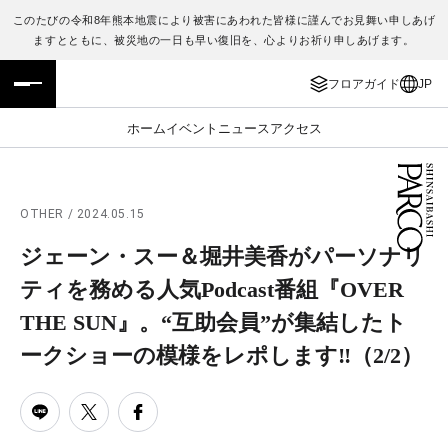
このたびの令和8年熊本地震により被害にあわれた皆様に謹んでお見舞い申しあげ
ますとともに、被災地の一日も早い復旧を、心よりお祈り申しあげます。
フロアガイド
ENGLISH
フロアガイド
JP
施設案内・アクセス
繁体字
ホーム
イベント
ニュース
アクセス
イベント・ポップアップ
簡体字
ニュース
한국어
OTHER / 2024.05.15
ジェーン・スー＆堀井美香がパーソナリ
レストラン・カフェ
ภาษาไทย
ティを務める人気Podcast番組『OVER
TAX FREE
日本語
THE SUN』。“互助会員”が集結したト
ークショーの模様をレポします‼︎
（2/2）
PARCOメンバーズ
JP