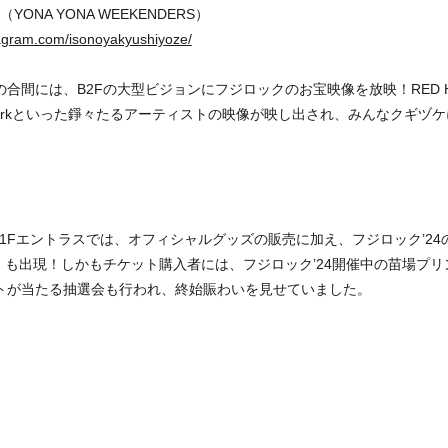
ん（YONA YONA WEEKENDERS）
tagram.com/isonoyakyushiyoze/
間には、B2Fの大型ビジョンにフジロックのお宝映像を放映！RED HOT CHI
、Biorkといった錚々たるアーティストの映像が映し出され、みんなクギヅ
の1Fエントラスでは、オフィシャルグッズの販売に加え、フジロック’24
 UP」も出現！しかもチケット購入者には、フジロック’24開催中の苗場
トが当たる抽選会も行われ、終始賑わいを見せていました。