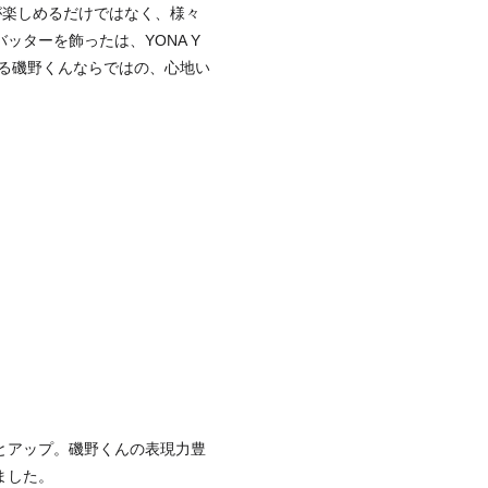
が楽しめるだけではなく、様々
ターを飾ったは、YONA Y
する磯野くんならではの、心地い
とアップ。磯野くんの表現力豊
ました。