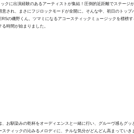
ロックに出演経験のあるアーティストが集結！圧倒的近距離でステージ
用意され、まさにフジロックモードが全開に。そんな中、初日のトップバッ
ENDERSの磯野くん。ツマミになるアコースティックミュージックを標榜
する時間が始まりました。
は、お馴染みの乾杯をオーディエンスと一緒に行い、グルーヴ感もグッ
ースティックの沁みるメロディに、チルな気分がどんどん高まっていき