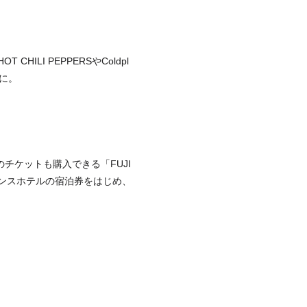
LI PEPPERSやColdpl
ケに。
のチケットも購入できる「FUJI
プリンスホテルの宿泊券をはじめ、