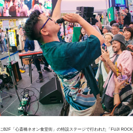
にB2F「心斎橋ネオン食堂街」の特設ステージで行われた「FUJI ROCK DAYS 