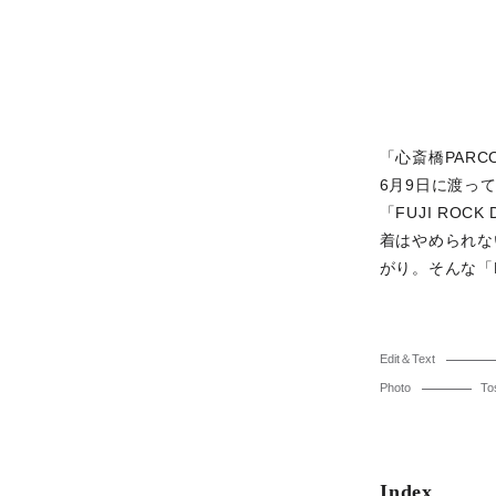
「心斎橋PAR
6月9日に渡って
「FUJI ROCK
着はやめられな
がり。そんな「
Edit＆Text
Photo
To
Index