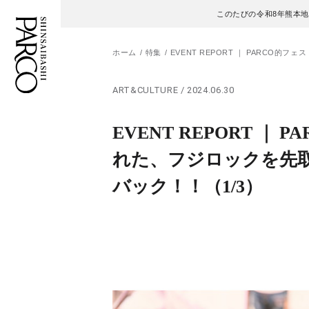
このたびの令和8年熊本
ホーム
特集
EVENT REPORT ｜ PARCO
ART&CULTURE / 2024.06.30
フロアガイド
ENGLISH
EVENT REPORT ｜ 
施設案内・アクセス
繁体字
れた、フジロックを先
イベント・ポップアップ
簡体字
バック！！
（1/3）
ニュース
한국어
レストラン・カフェ
ภาษาไทย
TAX FREE
日本語