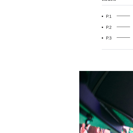
P.1
P.2
P.3