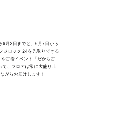
ら6月2日までと、6月7日から
。フジロック’24を先取りできる
OP UP」や古着イベント「だから古
あって、フロアは常に大盛り上
返りながらお届けします！