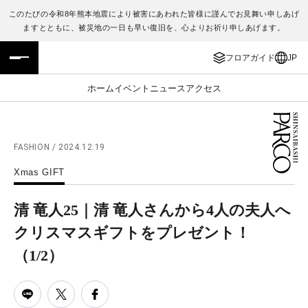
このたびの令和8年熊本地震により被害にあわれた皆様に謹んでお見舞い申しあげ
ますとともに、被災地の一日も早い復旧を、心よりお祈り申しあげます。
フロアガイド
ENGLISH
フロアガイド
JP
施設案内・アクセス
繁体字
ホーム
イベント
ニュース
アクセス
イベント・ポップアップ
簡体字
ニュース
한국어
FASHION / 2024.12.19
Xmas GIFT
レストラン・カフェ
ภาษาไทย
清 竜人25｜清 竜人さんから4人の夫人へ
TAX FREE
日本語
クリスマスギフトをプレゼント！
（1/2）
PARCOメンバーズ
JP