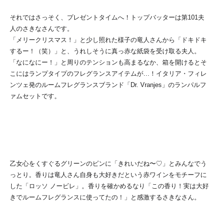
それではさっそく、プレゼントタイムへ！トップバッターは第101夫
人のさきなさんです。
「メリークリスマス！」と少し照れた様子の竜人さんから「ドキドキ
するー！（笑）」と、うれしそうに真っ赤な紙袋を受け取る夫人。
「なになにー！」と周りのテンションも高まるなか、箱を開けるとそ
こにはランプタイプのフレグランスアイテムが…！イタリア・フィレ
ンツェ発のルームフレグランスブランド「Dr. Vranjes」のランパルフ
ァムセットです。
乙女心をくすぐるグリーンのビンに「きれいだね〜♡」とみんなでう
っとり。香りは竜人さん自身も大好きだという赤ワインをモチーフに
した「ロッソ ノービレ」。香りを確かめるなり「この香り！実は大好
きでルームフレグランスに使ってたの！」と感激するさきなさん。