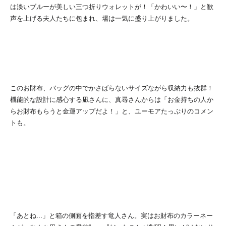
は淡いブルーが美しい三つ折りウォレットが！「かわいい〜！」と歓
声を上げる夫人たちに包まれ、場は一気に盛り上がりました。
このお財布、バッグの中でかさばらないサイズながら収納力も抜群！
機能的な設計に感心する凪さんに、真尋さんからは「お金持ちの人か
らお財布もらうと金運アップだよ！」と、ユーモアたっぷりのコメン
トも。
「あとね...」と箱の側面を指差す竜人さん。実はお財布のカラーネー