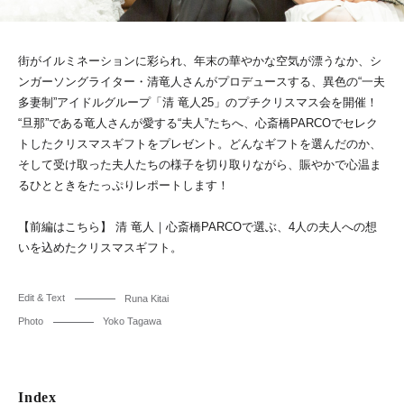
街がイルミネーションに彩られ、年末の華やかな空気が漂うなか、シ
ンガーソングライター・清竜人さんがプロデュースする、異色の“一夫
多妻制”アイドルグループ「清 竜人25」のプチクリスマス会を開催！
“旦那”である竜人さんが愛する“夫人”たちへ、心斎橋PARCOでセレク
トしたクリスマスギフトをプレゼント。どんなギフトを選んだのか、
そして受け取った夫人たちの様子を切り取りながら、賑やかで心温ま
るひとときをたっぷりレポートします！
【前編はこちら】 清 竜人｜心斎橋PARCOで選ぶ、4人の夫人への想
いを込めたクリスマスギフト。
Edit & Text
Runa Kitai
Photo
Yoko Tagawa
Index