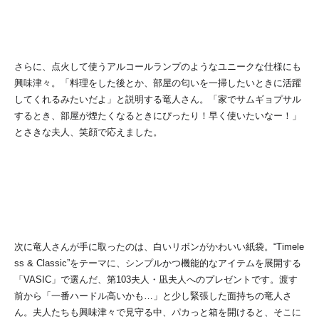
さらに、点火して使うアルコールランプのようなユニークな仕様にも
興味津々。「料理をした後とか、部屋の匂いを一掃したいときに活躍
してくれるみたいだよ」と説明する竜人さん。「家でサムギョプサル
するとき、部屋が煙たくなるときにぴったり！早く使いたいなー！」
とさきな夫人、笑顔で応えました。
次に竜人さんが手に取ったのは、白いリボンがかわいい紙袋。“Timele
ss & Classic”をテーマに、シンプルかつ機能的なアイテムを展開する
「VASIC」で選んだ、第103夫人・凪夫人へのプレゼントです。渡す
前から「一番ハードル高いかも…」と少し緊張した面持ちの竜人さ
ん。夫人たちも興味津々で見守る中、パカっと箱を開けると、そこに