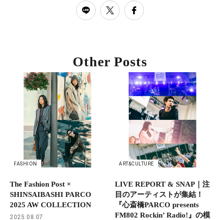
Other Posts
FASHION
ART&CULTURE
The Fashion Post ×
LIVE REPORT & SNAP｜注
SHINSAIBASHI PARCO
目のアーティストが集結！
2025 AW COLLECTION
『心斎橋PARCO presents
FM802 Rockin’ Radio!』の模
2025.08.07