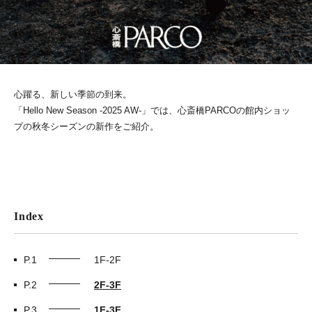
心躍る、新しい季節の到来。
「Hello New Season -2025 AW-」では、心斎橋PARCOの館内ショッ
プの秋冬シーズンの新作をご紹介。
Index
P.1
1F-2F
P.2
2F-3F
P.3
1F-3F