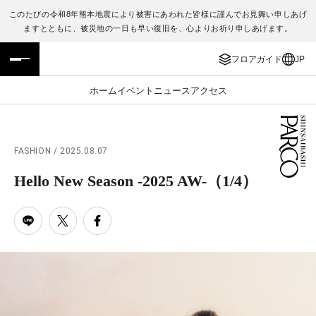
このたびの令和8年熊本地震により被害にあわれた皆様に謹んでお見舞い申しあげ
ますとともに、被災地の一日も早い復旧を、心よりお祈り申しあげます。
フロアガイド
ENGLISH
フロアガイド
JP
施設案内・アクセス
繁体字
ホーム
イベント
ニュース
アクセス
イベント・ポップアップ
簡体字
ニュース
한국어
FASHION / 2025.08.07
Hello New Season -2025 AW-
レストラン・カフェ
ภาษาไทย
（1/4）
TAX FREE
日本語
PARCOメンバーズ
JP