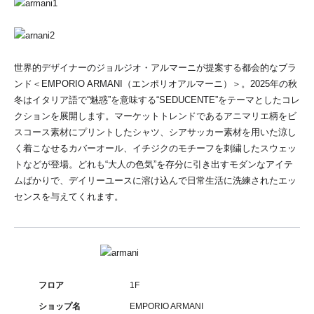
世界的デザイナーのジョルジオ・アルマーニが提案する都会的なブラ
ンド＜EMPORIO ARMANI（エンポリオアルマーニ）＞。2025年の秋
冬はイタリア語で“魅惑”を意味する“SEDUCENTE”をテーマとしたコレ
クションを展開します。マーケットトレンドであるアニマリエ柄をビ
スコース素材にプリントしたシャツ、シアサッカー素材を用いた涼し
く着こなせるカバーオール、イチジクのモチーフを刺繍したスウェッ
トなどが登場。どれも“大人の色気”を存分に引き出すモダンなアイテ
ムばかりで、デイリーユースに溶け込んで日常生活に洗練されたエッ
センスを与えてくれます。
フロア
1F
ショップ名
EMPORIO ARMANI