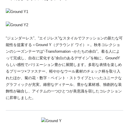
“ジェンダーレス”、“エイジレス”なスタイルでファッションの新たな可
能性を提案する＜Ground Y（グラウンド ワイ）＞。秋冬コレクショ
ンのシーズンテーマは“-Transformation –かたちの余白”。着る人によ
って完成し、自在に変化する“余白のあるデザイン”を軸に、GroundY
らしい感性でバリエーション豊かに展開します。多彩な表情を楽しめ
るプリーツ×ファスナー、軽やかなウール素材のチェック柄を取り入
れたほか、菊の花・数字・ペイント・ストライプといったユニークな
グラフィックが充実。緻密なディテール、豊かな素材感、独創的な装
飾性が融合し、アイテムの一つひとつが美意識を宿したコレクション
に昇華しました。