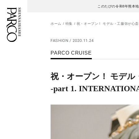
このたびの令和8年熊本
ホーム
特集
祝・オープン！ モデル・工藤弥が心斎橋PARC
FASHION / 2020.11.24
フロアガイド
ENGLISH
PARCO CRUISE
施設案内・アクセス
繁体字
祝・オープン！ モデル
イベント・ポップアップ
簡体字
-part 1. INTERNATIONA
ニュース
한국어
レストラン・カフェ
ภาษาไทย
TAX FREE
日本語