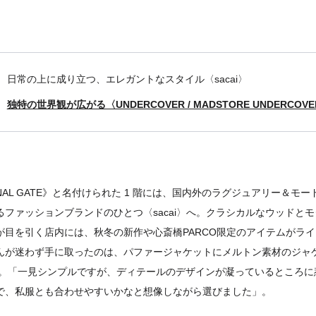
日常の上に成り立つ、エレガントなスタイル〈sacai〉
独特の世界観が広がる〈UNDERCOVER / MADSTORE UNDERCOV
TIONAL GATE》と名付けられた 1 階には、国内外のラグジュアリー＆
るファッションブランドのひとつ〈sacai〉へ。クラシカルなウッドと
が目を引く店内には、秋冬の新作や心斎橋PARCO限定のアイテムがラ
んが迷わず手に取ったのは、パファージャケットにメルトン素材のジャケ
一枚。「一見シンプルですが、ディテールのデザインが凝っているところ
で、私服とも合わせやすいかなと想像しながら選びました」。