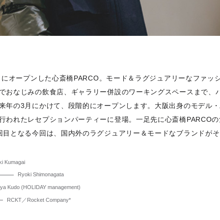
金）にオープンした心斎橋PARCO。モード＆ラグジュアリーなファッ
でおなじみの飲食店、ギャラリー併設のワーキングスペースまで、バ
来年の3月にかけて、段階的にオープンします。大阪出身のモデル
行われたレセプションパーティーに登場。一足先に心斎橋PARCO
回目となる今回は、国内外のラグジュアリー＆モードなブランドがそ
ki Kumagai
Ryoki Shimonagata
iya Kudo (HOLIDAY management)
RCKT／Rocket Company*