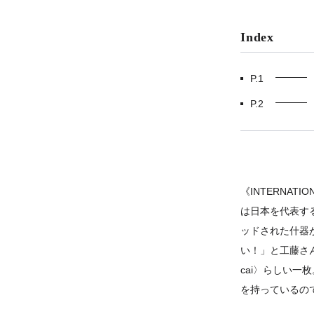
Index
P.1
P.2
《INTERNA
は日本を代表す
ッドされた什器
い！」と工藤さ
cai〉らしい
を持っているの