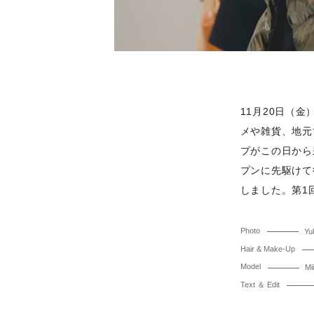
11月20日（
メや雑貨、地元
プがこの日から
プンに先駆けて
しました。第1
Photo
Yu
Hair & Make-Up
Model
Mi
Text ＆ Edit